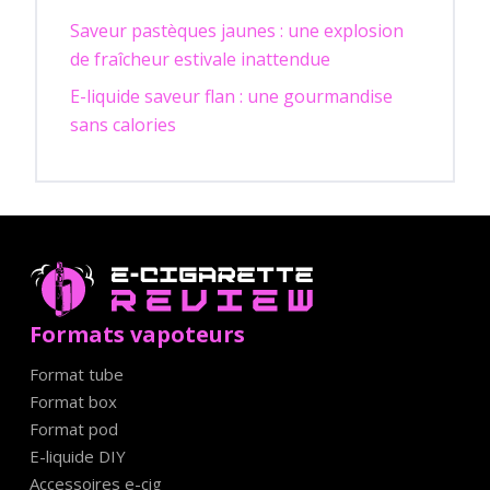
Saveur pastèques jaunes : une explosion
de fraîcheur estivale inattendue
E-liquide saveur flan : une gourmandise
sans calories
Formats vapoteurs
Format tube
Format box
Format pod
E-liquide DIY
Accessoires e-cig