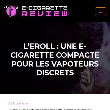
L’EROLL : UNE E-
CIGARETTE COMPACTE
POUR LES VAPOTEURS
DISCRETS
/
E-cigarettes
/ L’eroll : une e-cigarette compacte pour les vapoteurs discrets