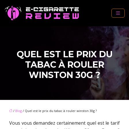
QUEL EST LE PRIX DU
TABAC À ROULER
WINSTON 30G ?
/
Blog
/ Quel est le prix du tabac à rouler winston 30g ?
Vous vous demandez certainement quel est le tarif