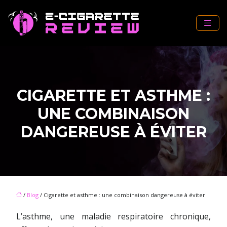
CIGARETTE ET ASTHME :
UNE COMBINAISON
DANGEREUSE À ÉVITER
/
Blog
/ Cigarette et asthme : une combinaison dangereuse à éviter
L’asthme, une maladie respiratoire chronique,