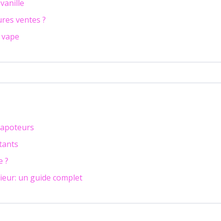
vanille
ures ventes ?
e vape
vapoteurs
tants
e ?
ieur: un guide complet